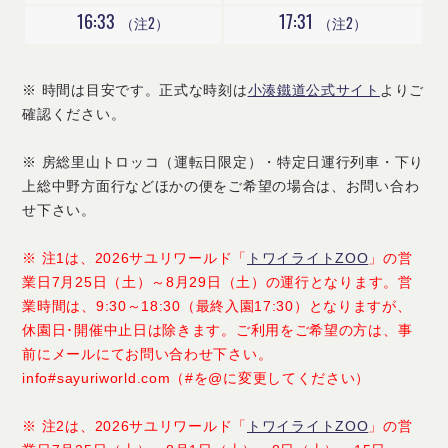
16:33
17:31
（注2）
（注2）
※ 時間は目安です。正式な時刻は
小湊鐵道公式サイト
よりご
確認ください。
※ 房総里山トロッコ（運転日限定）・特定日運行列車・下り
上総中野方面行などほかの便をご希望の場合は、お問い合わ
せ下さい。
※ 注1は、2026サユリワールド「
トワイライトZOO
」の営
業日7月25日（土）～8月29日（土）の運行となります。営
業時間は、9:30～18:30（最終入園17:30）となりますが、
休園日･開催中止日は除きます。ご利用をご希望の方は、事
前にメールにてお問い合わせ下さい。
info#sayuriworld.com（#を@に変更してください）
※ 注2は、2026サユリワールド「
トワイライトZOO
」の営