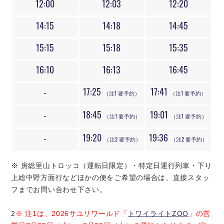
12:00
12:03
12:20
14:15
14:18
14:45
15:15
15:18
15:35
16:10
16:13
16:45
17:25
17:41
-
（注1 要予約）
（注1 要予約）
18:45
19:01
-
（注1 要予約）
（注1 要予約）
19:20
19:36
-
（注2 要予約）
（注2 要予約）
※ 房総里山トロッコ（運転日限定）・特定日運行列車・下り
上総中野方面行などほかの便をご希望の場合は、直接スタッ
フまでお問い合わせ下さい。
2
※ 注1は、2026サユリワールド「
トワイライトZOO
」の営