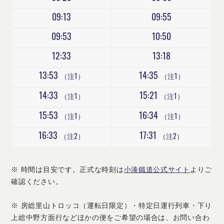
09:13
09:55
09:53
10:50
12:33
13:18
13:53
14:35
（注1）
（注1）
14:33
15:21
（注1）
（注1）
15:53
16:34
（注1）
（注1）
16:33
17:31
（注2）
（注2）
※ 時間は目安です。正式な時刻は
小湊鐵道公式サイト
よりご
確認ください。
※ 房総里山トロッコ（運転日限定）・特定日運行列車・下り
上総中野方面行などほかの便をご希望の場合は、お問い合わ