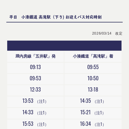
平日 小湊鐵道 高滝駅（下り) お迎えバス対応時刻
2026/03/14 改定
JR内房線「五井駅」発
小湊鐡道「高滝駅」着
09:13
09:55
09:53
10:50
12:33
13:18
13:53
14:35
（注1）
（注1）
14:33
15:21
（注1）
（注1）
15:53
16:34
（注1）
（注1）