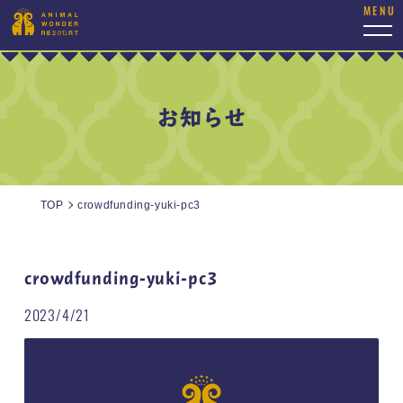
togg
navi
お知らせ
TOP
crowdfunding-yuki-pc3
crowdfunding-yuki-pc3
2023/4/21