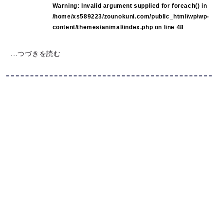
Warning
: Invalid argument supplied for foreach() in
/home/xs589223/zounokuni.com/public_html/wp/wp-
content/themes/animal/index.php
on line
48
...つづきを読む