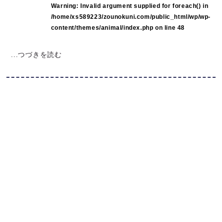
Warning
: Invalid argument supplied for foreach() in
/home/xs589223/zounokuni.com/public_html/wp/wp-
content/themes/animal/index.php
on line
48
...つづきを読む