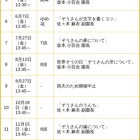
坂本 小百合 園長
13:30～
6月7日
ゆめ
「ぞうさんが文字を書くコツ」
6
（金）
花
佐々木 麻衣 副園長
13:45～
7月27日
「ぞうさんの鼻について」
7
（金）
7頭
坂本 小百合 園長
13:45～
8月12日
世界ぞうの日「ぞうさんの牙について」
8
（金）
8頭
坂本 小百合 園長
13:45～
9月27日
9
（金）
-
雨天のため開催中止
13:45～
10月18
「ぞうさんのうんち」
10
日（金）
-
佐々木 麻衣 副園長
13:45～
11月15
「ぞうさんの歯について」
11
日（金）
8頭
佐々木 麻衣 副園長
13:45～