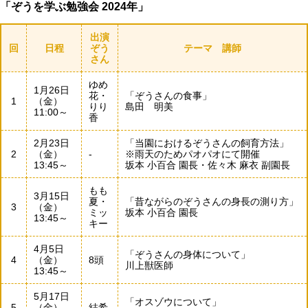
「ぞうを学ぶ勉強会 2024年」
出演
回
日程
ぞう
テーマ 講師
さん
ゆめ
1月26日
花・
「ぞうさんの食事」
1
（金）
りり
島田 明美
11:00～
香
2月23日
「当園におけるぞうさんの飼育方法」
2
（金）
-
※雨天のためパオパオにて開催
13:45～
坂本 小百合 園長・佐々木 麻衣 副園長
もも
3月15日
夏・
「昔ながらのぞうさんの身長の測り方」
3
（金）
ミッ
坂本 小百合 園長
13:45～
キー
4月5日
「ぞうさんの身体について」
4
（金）
8頭
川上獣医師
13:45～
5月17日
「オスゾウについて」
5
（金）
結希