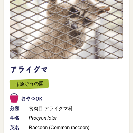
アライグマ
市原ぞうの国
おやつOK
分類
食肉目 アライグマ科
学名
Procyon lotor
英名
Raccoon (Common raccoon)