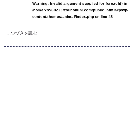
Warning
: Invalid argument supplied for foreach() in
/home/xs589223/zounokuni.com/public_html/wp/wp-
content/themes/animal/index.php
on line
48
...つづきを読む