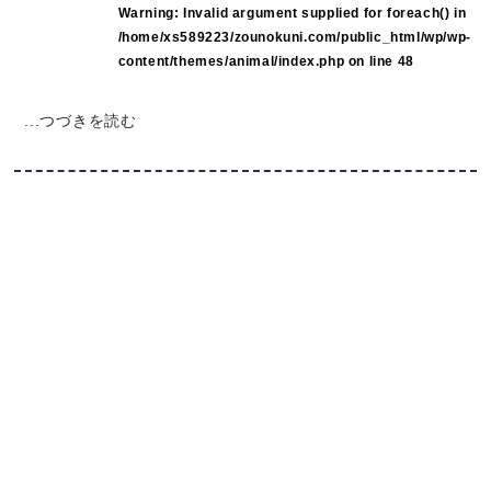
Warning
: Invalid argument supplied for foreach() in
/home/xs589223/zounokuni.com/public_html/wp/wp-
content/themes/animal/index.php
on line
48
...つづきを読む