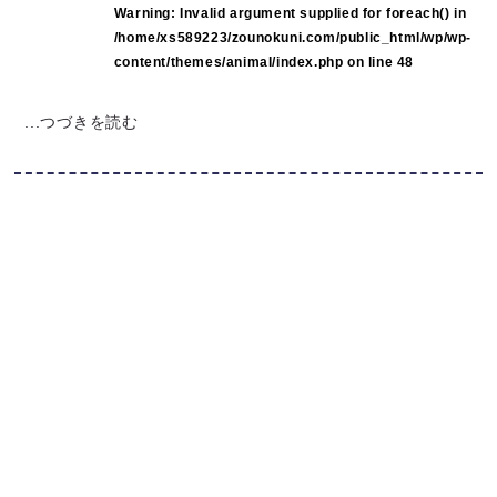
Warning
: Invalid argument supplied for foreach() in
/home/xs589223/zounokuni.com/public_html/wp/wp-
content/themes/animal/index.php
on line
48
...つづきを読む